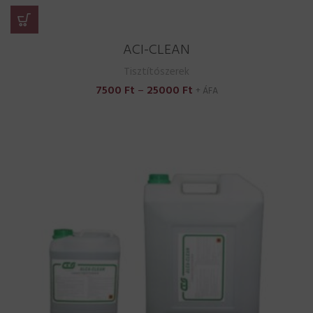
ACI-CLEAN
Tisztítószerek
Ártartomány:
7500
Ft
–
25000
Ft
+ ÁFA
7500 Ft
-
25000 Ft