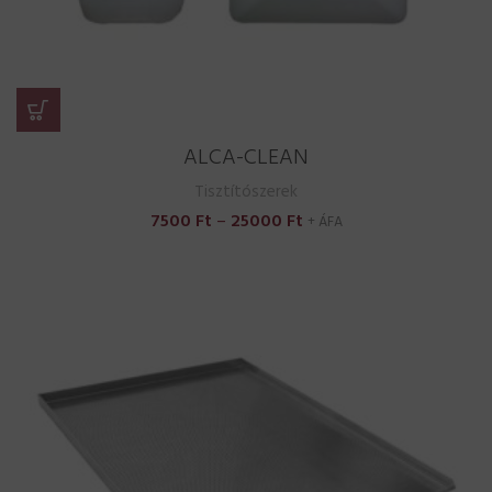
ALCA-CLEAN
Tisztítószerek
Ártartomány:
7500
Ft
–
25000
Ft
+ ÁFA
7500 Ft
-
25000 Ft