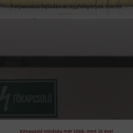
Folyamatos fejlődés az ügyféligények szerint
Kimagasló minőség már több, mint 25 éve!