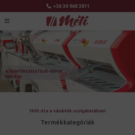
+36 30 968 3811
A KENYÉRSZELETELŐ-GÉPEK
HAZÁJA
1995 óta a vásárlók szolgálatában!
Termékkategóriák