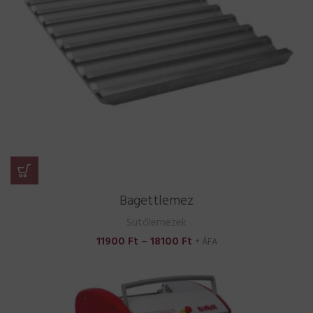
Bagettlemez
Sütőlemezek
Ártartomány:
11900
Ft
–
18100
Ft
+ ÁFA
11900 Ft
-
18100 Ft