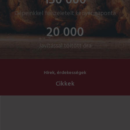
150 000
Gépeinkkel felszeletelt kenyér naponta
20 000
Javítással töltött óra
Hírek, érdekességek
Cikkek