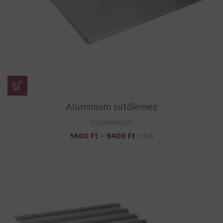
Alumínium sütőlemez
Sütőlemezek
Ártartomány:
5600
Ft
–
9400
Ft
+ ÁFA
5600 Ft
-
9400 Ft