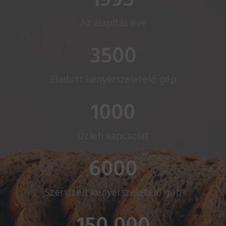
1995
Az alapítás éve
3500
Eladott kenyérszeletelő gép
1000
Üzleti kapcsolat
6000
Szervizelt kenyérszeletelő gép