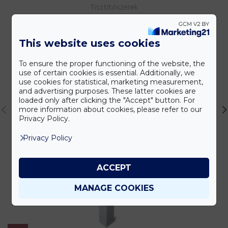
Tisztítószerek
Ártartomány:
6000
Ft
–
18000
Ft
+ ÁFA
6000 Ft
-
This website uses cookies
18000 Ft
To ensure the proper functioning of the website, the
use of certain cookies is essential. Additionally, we
use cookies for statistical, marketing measurement,
and advertising purposes. These latter cookies are
loaded only after clicking the "Accept" button. For
more information about cookies, please refer to our
Privacy Policy.
Privacy Policy
ACCEPT
MANAGE COOKIES