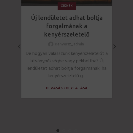
CIKKEK
Csak
Új lendületet adhat boltja
a 
forgalmának a
kenyérszeletelő
Kenyersz_admin
A 
De hogyan válasszunk kenyérszeletelőt a
kenye
látványpékségbe vagy pékboltba? Új
él
lendületet adhat boltja forgalmának, ha
eg
kenyérszeletelő g...
OLVASÁS FOLYTATÁSA