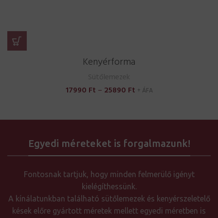
Kenyérforma
Sütőlemezek
Ártartomány:
17990
Ft
–
25890
Ft
+ ÁFA
17990 Ft
-
25890 Ft
Egyedi méreteket is forgalmazunk!
Fontosnak tartjuk, hogy minden felmerülő igényt
kielégíthessünk.
A kínálatunkban található sütőlemezek és kenyérszeletelő
kések előre gyártott méretek mellett egyedi méretben is