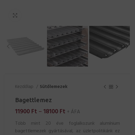
Click to enlarge
Kezdőlap
Sütőlemezek
Bagettlemez
Ártartomány:
11900
Ft
–
18100
Ft
+ ÁFA
11900 Ft
Több mint 20 éve foglalkozunk alumínium
-
bagettlemezek gyártásával, az üzletpolitikánk ez
18100 Ft