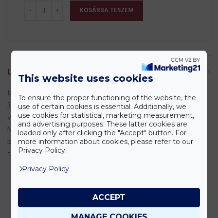
KOSÁRBA TESZEM
LEÍRÁS
This website uses cookies
Ipari alumínium bagettlemez 1,3 mm vastag AlMn anyagból,
To ensure the proper functioning of the website, the
3×2 mm perforációval, csővázas merevítéssel. A nyitott
use of certain cookies is essential. Additionally, we
use cookies for statistical, marketing measurement,
végek megkönnyítik a tisztítást és a termékek leszedését.
and advertising purposes. These latter cookies are
Nem tapad, nem sül össze – ideális megoldás
loaded only after clicking the "Accept" button. For
bagettsütéshez pékségek számára. Tekintse meg
more information about cookies, please refer to our
Privacy Policy.
további
sütőlemez kínálatunkat
is!
Privacy Policy
Anyaga:
AlMn
ACCEPT
1,3
Lemezvastagság:
MANAGE COOKIES