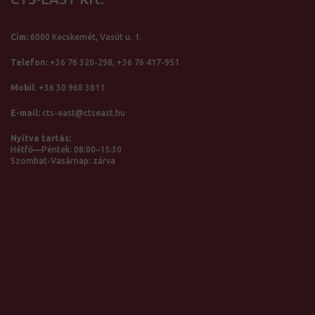
Cím:
6000 Kecskemét, Vasút u. 1.
Telefon
:
+36 76 320-298,
+36 76 417-951
Mobil
:
+36 30 968 3811
E-mail:
cts-east@ctseast.hu
Nyitva tartás:
Hétfő—Péntek: 08:00–15:30
Szombat-Vasárnap: zárva