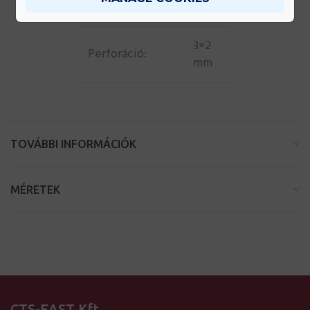
mm
3×2
Perforáció:
mm
TOVÁBBI INFORMÁCIÓK
MÉRETEK
CTS-EAST Kft.