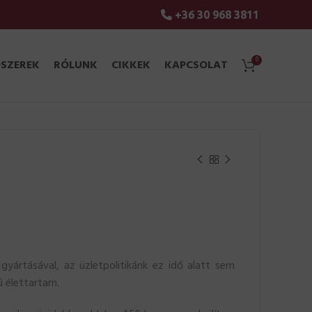
+36 30 968 3811
0
ÓSZEREK
RÓLUNK
CIKKEK
KAPCSOLAT
yártásával, az üzletpolitikánk ez idő alatt sem
ú élettartam.