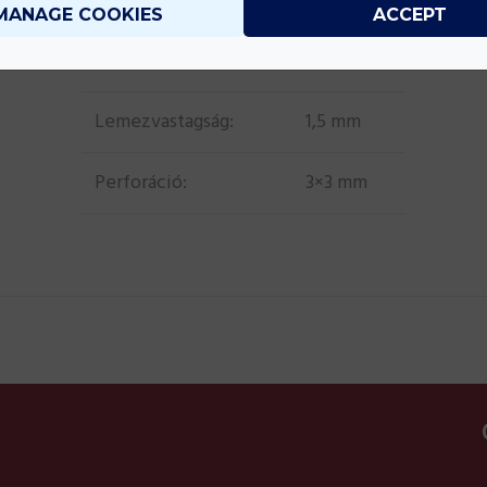
MANAGE COOKIES
ACCEPT
Anyaga:
AlMn
Lemezvastagság:
1,5 mm
Perforáció:
3×3 mm