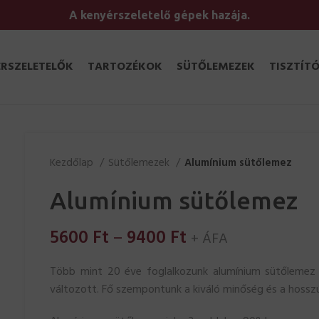
A kenyérszeletelő gépek hazája.
RSZELETELŐK
TARTOZÉKOK
SÜTŐLEMEZEK
TISZTÍT
Kezdőlap
Sütőlemezek
Alumínium sütőlemez
Alumínium sütőlemez
Ártartomány:
5600
Ft
–
9400
Ft
+ ÁFA
5600 Ft
Több mint 20 éve foglalkozunk alumínium sütőlemez g
-
változott. Fő szempontunk a kiváló minőség és a hossz
9400 Ft