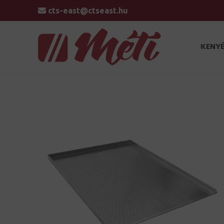
cts-east@ctseast.hu
KENYÉ