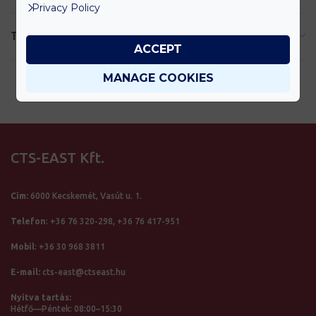
Privacy Policy
TOVÁBBI INFORMÁCIÓK
ACCEPT
MANAGE COOKIES
CTS-EAST Kft.
Cím:
6000 Kecskemét, Vasút u. 1.
Telefon
:
+36 76 320-298,
+36 76 417-951
Mobil
:
+36 30 968 3811
E-mail:
cts-east@ctseast.hu
Nyitva tartás:
Hétfő—Péntek: 08:00–15:30