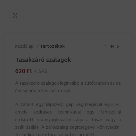
Click to enlarge
Kezdőlap
Tartozékok
Tasakzáró szalagok
620
Ft
+ ÁFA
A tasakzáró szalagok leginkább a sütőiparban és az
édesiparban használatosak.
A zárást egy klipszelő gép segítségével érjük el,
amely sodrásos technikával egy fémszállál
erősített műanyaghuzallal zárja a tasak vagy a
zsák száját. A zárószalag segítségével könnyedén
fel tudjuk tüntetni a szavatossági időt.