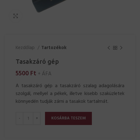
Click to enlarge
Kezdőlap
Tartozékok
Tasakzáró gép
5500
Ft
+ ÁFA
A tasakzáró gép a tasakzáró szalag adagolására
szolgál, mellyel a pékek, illetve kisebb szaküzletek
könnyedén tudják zárni a tasakok tartalmát.
KOSÁRBA TESZEM