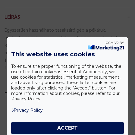
LEÍRÁS
Egyszerűen használható tasakzáró gép a pékáruk,
aprósütemények vagy egyéb termékek gyors és higiénikus
lezárásához. A gép adagolja a tasakzáró szalagot,
megkönnyítve ezzel a kisüzemi vagy bolti csomagolási
This website uses cookies
folyamatot. Ideális pékek és kisebb szaküzletek számára.
To ensure the proper functioning of the website, the
Tekintse meg
további tartozékainkat
is!
use of certain cookies is essential. Additionally, we
use cookies for statistical, marketing measurement,
and advertising purposes. These latter cookies are
loaded only after clicking the "Accept" button. For
more information about cookies, please refer to our
TOVÁBBI INFORMÁCIÓK
Privacy Policy.
Privacy Policy
ACCEPT