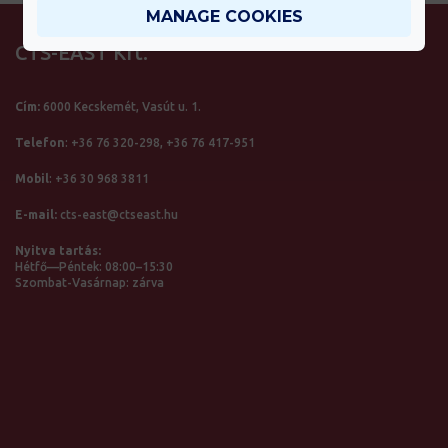
MANAGE COOKIES
CTS-EAST Kft.
Cím:
6000 Kecskemét, Vasút u. 1.
Telefon
:
+36 76 320-298,
+36 76 417-951
Mobil
:
+36 30 968 3811
E-mail:
cts-east@ctseast.hu
Nyitva tartás:
Hétfő—Péntek: 08:00–15:30
Szombat-Vasárnap: zárva