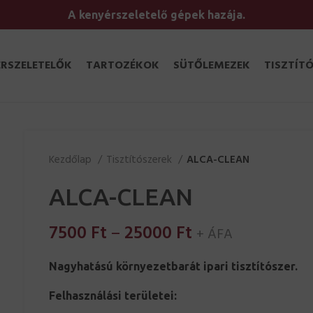
A kenyérszeletelő gépek hazája.
RSZELETELŐK
TARTOZÉKOK
SÜTŐLEMEZEK
TISZTÍT
Kezdőlap
Tisztítószerek
ALCA-CLEAN
ALCA-CLEAN
Ártartomány:
7500
Ft
–
25000
Ft
+ ÁFA
7500 Ft
Nagyhatású környezetbarát ipari tisztítószer.
-
25000 Ft
Felhasználási területei: