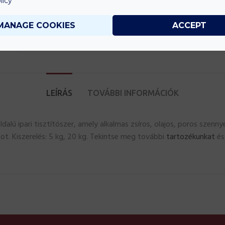
licy
KOSÁRBA TESZEM
MANAGE COOKIES
ACCEPT
LEÍRÁS
TOVÁBBI INFORMÁCIÓK
ú ipari tisztítószer, amely alkalmas zsíros, olajos, poros szenny
ot. Kiszerelés: 5 kg, 20 kg. Tekintse meg további
tartozékunkat
é