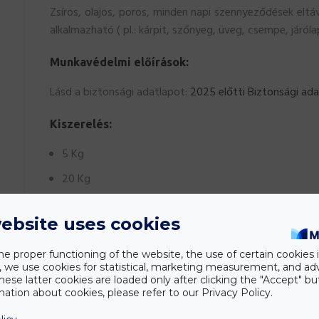
Zsíros, olajos, poros, minden napi szennyeződések eltá
alkalmazható ( pl.: kárpit, szőnyeg, üveg, csempe, járól
Munkavédelmi előírások:
Lásd a biztonsági adatlapot:
2025 előtti Biztonsági ada
Kiszerelés:
5 Kg
20 Kg
Nem szállítha
ebsite uses cookies
Ez a termék nem kiszállítható, így vásárlása ese
he proper functioning of the website, the use of certain cookies i
y, we use cookies for statistical, marketing measurement, and ad
hese latter cookies are loaded only after clicking the "Accept" bu
ation about cookies, please refer to our Privacy Policy.
Kiszerelés