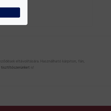
eződések eltávolítására. Használható kárpiton, fán,
s
tisztítószerünket
is!