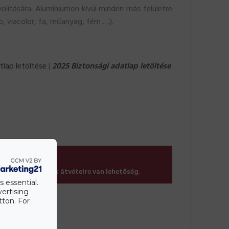
volítására. Alumíniumon kívül minden más felületre
ap, viacolor, fa, műanyag, fém …).
tlap letöltése
|
2025 Biztonsági adatlap letöltése
tó termék
tén csak személyes átvételre van lehetőség.
s essential.
vertising
tton. For