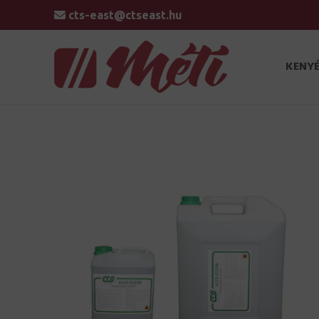
cts-east@ctseast.hu
KENYÉ