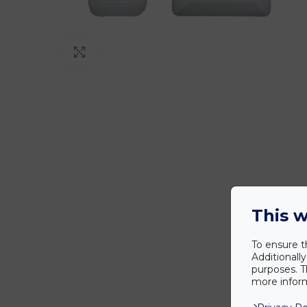
Click to enlarge
This w
To ensure t
Additionall
purposes. T
more inform