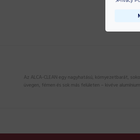
Privacy Po
Az ALCA-CLEAN egy nagyhatású, környezetbarát, sokoldal
üvegen, fémen és sok más felületen – kivéve alumínium