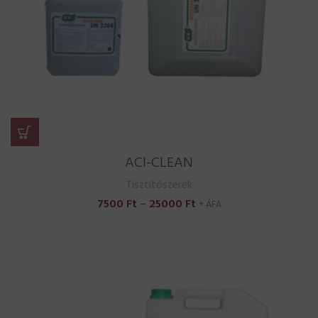
ACI-CLEAN
Tisztítószerek
Ártartomány:
7500
Ft
–
25000
Ft
+ ÁFA
7500 Ft
-
25000 Ft