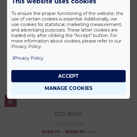
This website uses cookies
To ensure the proper functioning of the website, the
use of certain cookies is essential. Additionally, we
use cookies for statistical, marketing measurement,
and advertising purposes. These latter cookies are
loaded only after clicking the "Accept" button. For
more information about cookies, please refer to our
Privacy Policy.
Privacy Policy
ACCEPT
MANAGE COOKIES
ECO-BAKE
Tisztítószerek
Ártartomány:
6000
Ft
–
18000
Ft
+ ÁFA