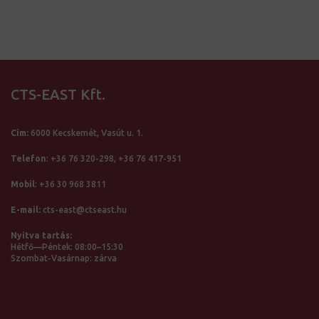
6000 Ft
-
18000 Ft
CTS-EAST Kft.
Cím:
6000 Kecskemét, Vasút u. 1.
Telefon
:
+36 76 320-298,
+36 76 417-951
Mobil
:
+36 30 968 3811
E-mail:
cts-east@ctseast.hu
Nyitva tartás:
Hétfő—Péntek: 08:00–15:30
Szombat-Vasárnap: zárva