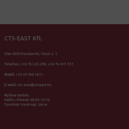
CTS-EAST Kft.
Cím:
6000 Kecskemét, Vasút u. 1.
Telefon
:
+36 76 320-298,
+36 76 417-951
Mobil
:
+36 30 968 3811
E-mail:
cts-east@ctseast.hu
Nyitva tartás:
Hétfő—Péntek: 08:00–15:30
Szombat-Vasárnap: zárva