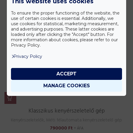
This website uses cookies
To ensure the proper functioning of the website, the
use of certain cookies is essential. Additionally, we
use cookies for statistical, marketing measurement,
and advertising purposes. These latter cookies are
loaded only after clicking the "Accept" button. For
more information about cookies, please refer to our
Privacy Policy.
Privacy Policy
ACCEPT
MANAGE COOKIES
Klasszikus kenyérszeletelő gép
Kenyérszeletelők
,
Méti félautomata kenyérszeletelő gép
790000
Ft
+ ÁFA